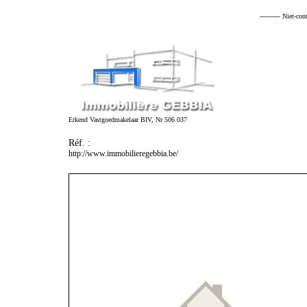
---------- Niet-co
Erkend Vastgoedmakelaar BIV, Nr 506 037
Réf. :
http://www.immobilieregebbia.be/